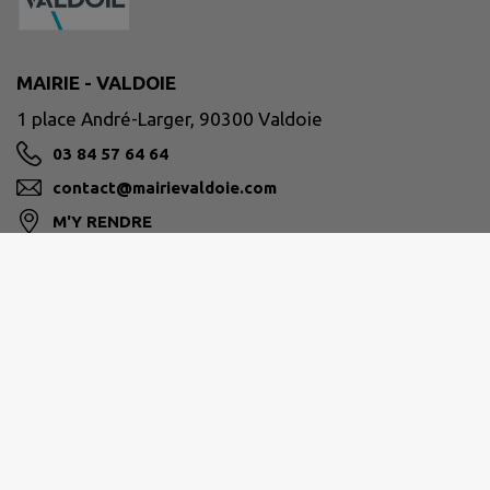
MAIRIE - VALDOIE
1 place André-Larger, 90300 Valdoie
03 84 57 64 64
contact@mairievaldoie.com
M'Y RENDRE
www.mairievaldoie.com/
Site réalisé par
IntraMuros SAS
|
Mentions légales
|
CGU
|
Politique de confidentialité
|
Accessibilité : partiellement conforme
|
Gérer mes cookies
|
Rechercher
|
Plan du site