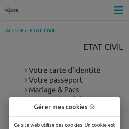
Contenu
Menu
Recherche
Pied de page
ACCUEIL
>
ETAT CIVIL
ETAT CIVIL
Votre carte d'identité
Votre passeport
Mariage & Pacs
En attendant bébé
Gérer mes cookies 🍪
A la naissance
Que faire lors d'un décès ?
Ce site web utilise des cookies. Un cookie est
Le cimetière de Valdoie