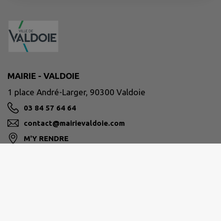
MAIRIE - VALDOIE
1 place André-Larger, 90300 Valdoie
03 84 57 64 64
contact@mairievaldoie.com
M'Y RENDRE
www.mairievaldoie.com/
Site réalisé par
IntraMuros SAS
|
Mentions légales