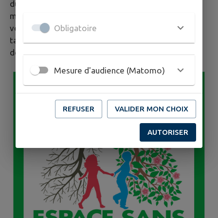
du tabac ! Alors, pourquoi ne pas faire les deux en
même temps ? Parlez-en à votre sage-femme ou à
Obligatoire
votre médecin. Vous pouvez aussi consulter le site
tabac-info-service.fr ou contacter un professionnel
de l’arrêt du tabac au 39 89.
Mesure d'audience (Matomo)
REFUSER
VALIDER MON CHOIX
AUTORISER